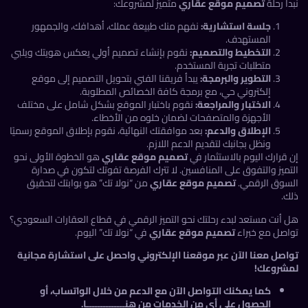
أ رحلة
تصميم موقع عقاري
متميز لمشروعك:
جلسة استشارية:
نفهم منك طبيعة عملك، أهدافك، والجمهور
المستهدف.
التخطيط والتصميم:
نقوم بإنشاء تصميم أولي يعكس هويتك ويلبي
متطلبات تجربة المستخدم.
التطوير والبرمجة:
يبدأ فريقنا الفني بتحويل التصميم إلى موقع
إلكتروني حي، مع برمجة كافة الخصائص المطلوبة.
الاختبار والمراجعة:
نقوم باختبار الموقع بشكل شامل على مختلف
الأجهزة والمتصفحات لضمان خلوه من الأخطاء.
الإطلاق والدعم:
بعد موافقتك النهائية، نقوم بإطلاق الموقع رسميًا
ونظل بجانبك لتقديم الدعم اللازم.
قرارك اليوم بالاستثمار في
تصميم موقع عقاري
هو الخطوة الأولى نحو
ميز والتفوق على المنافسين. لا تترك الفرصة تفوتك لتكون في صدارة
سوق الرقمي.
تصميم موقع عقاري
من “نولا تك” هو بوابتك لتحقيق
ك.
 أنت مستعد لبدء رحلتك نحو التميز الرقمي في قطاع العقارات السعودي؟
اصل مع خبراء
تصميم موقع عقاري
في “نولا تك” اليوم.
اصل معنا الآن عبر موقعنا الإلكتروني
واحصل على استشارة مجانية
شروعك!
كما يمكنك التواصل الآن مع
الدعم
من خلال
الواتساب
، أو
الحصول على أي من
الخدمات
من
هنــــــــــــــا
.