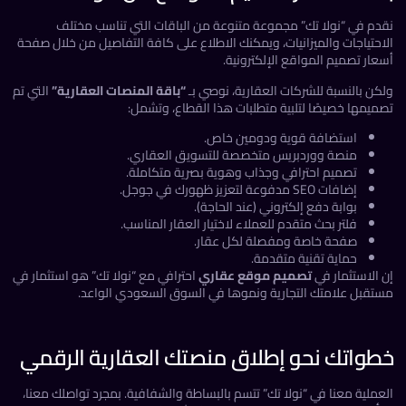
دم في “نولا تك” مجموعة متنوعة من الباقات التي تناسب مختلف
احتياجات والميزانيات، ويمكنك الاطلاع على كافة التفاصيل من خلال صفحة
ار تصميم المواقع الإلكترونية
.
كن بالنسبة للشركات العقارية، نوصي بـ
“باقة المنصات العقارية”
التي تم
ميمها خصيصًا لتلبية متطلبات هذا القطاع، وتشمل:
استضافة قوية ودومين خاص.
منصة ووردبريس متخصصة للتسويق العقاري.
تصميم احترافي وجذاب وهوية بصرية متكاملة.
إضافات SEO مدفوعة لتعزيز ظهورك في جوجل.
بوابة دفع إلكتروني (عند الحاجة).
فلتر بحث متقدم للعملاء لاختيار العقار المناسب.
صفحة خاصة ومفصلة لكل عقار.
حماية تقنية متقدمة.
 الاستثمار في
تصميم موقع عقاري
احترافي مع “نولا تك” هو استثمار في
تقبل علامتك التجارية ونموها في السوق السعودي الواعد.
واتك نحو إطلاق منصتك العقارية الرقمي
ملية معنا في “نولا تك” تتسم بالبساطة والشفافية. بمجرد تواصلك معنا،