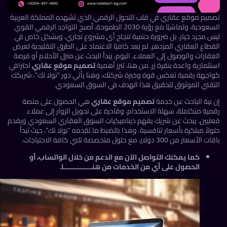
ميم موقع عقاري في قلب التحول الرقمي الذي تشهده المملكة العربية
السعودية، وتماشيًا مع رؤية 2030 الطموحة، أصبح التواجد الرقمي القوي
س مجرد خيار، بل ضرورة حتمية لنجاح أي مشروع تجاري، وبشكل خاص في
طاع العقاري المزدهر. لم يعد كافيًا الاعتماد على الطرق التقليدية لعرض
قارات والوصول إلى العملاء. اليوم، يبدأ البحث عن منزل الأحلام أو فرصة
ثمارية واعدة بنقرة زر. من هنا، تبرز أهمية
تصميم موقع عقاري
احترافي
اجهة رقمية تعكس قوة وخبرة شركتك، وهنا يأتي دور “نولا تك”، شريكك
تقني الموثوق لتحقيق هذا الهدف في السوق السعودي.
 نية الباحث عن خدمة
تصميم موقع عقاري
هي الحصول على منصة
ية متكاملة، سهلة الاستخدام، وقادرة على تحويل الزوار إلى عملاء
ليين. يبحث عن شريك يفهم ديناميكيات السوق العقاري السعودي ويقدم
لاً مبتكرة بأسعار تنافسية. وهذا بالضبط ما تقدمه “نولا تك”، حيث تبدأ
أسعار من 300 دولار، مع حلول متخصصة تلبي كافة الاحتياجات.
كما يمكنك التواصل الآن مع
الدعم
من خلال
الواتساب
، أو
الحصول على أي من
الخدمات
من
هنــــــــــــــا
.