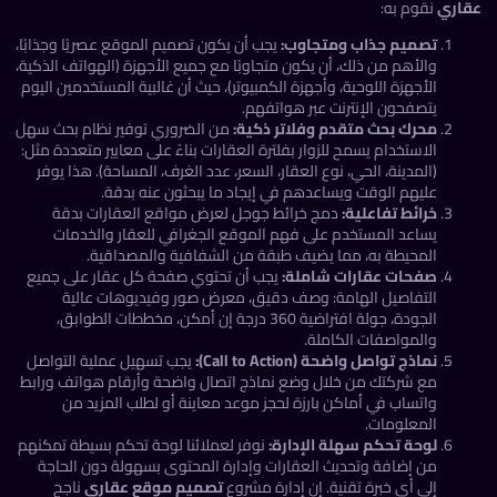
اري
نقوم به:
تصميم جذاب ومتجاوب:
يجب أن يكون تصميم الموقع عصريًا وجذابًا،
والأهم من ذلك، أن يكون متجاوبًا مع جميع الأجهزة (الهواتف الذكية،
الأجهزة اللوحية، وأجهزة الكمبيوتر)، حيث أن غالبية المستخدمين اليوم
يتصفحون الإنترنت عبر هواتفهم.
محرك بحث متقدم وفلاتر ذكية:
من الضروري توفير نظام بحث سهل
الاستخدام يسمح للزوار بفلترة العقارات بناءً على معايير متعددة مثل:
(المدينة، الحي، نوع العقار، السعر، عدد الغرف، المساحة). هذا يوفر
عليهم الوقت ويساعدهم في إيجاد ما يبحثون عنه بدقة.
خرائط تفاعلية:
دمج خرائط جوجل لعرض مواقع العقارات بدقة
يساعد المستخدم على فهم الموقع الجغرافي للعقار والخدمات
المحيطة به، مما يضيف طبقة من الشفافية والمصداقية.
صفحات عقارات شاملة:
يجب أن تحتوي صفحة كل عقار على جميع
التفاصيل الهامة: وصف دقيق، معرض صور وفيديوهات عالية
الجودة، جولة افتراضية 360 درجة إن أمكن، مخططات الطوابق،
والمواصفات الكاملة.
نماذج تواصل واضحة (Call to Action):
يجب تسهيل عملية التواصل
مع شركتك من خلال وضع نماذج اتصال واضحة وأرقام هواتف ورابط
واتساب في أماكن بارزة لحجز موعد معاينة أو لطلب المزيد من
المعلومات.
لوحة تحكم سهلة الإدارة:
نوفر لعملائنا لوحة تحكم بسيطة تمكنهم
من إضافة وتحديث العقارات وإدارة المحتوى بسهولة دون الحاجة
إلى أي خبرة تقنية. إن إدارة مشروع
تصميم موقع عقاري
ناجح