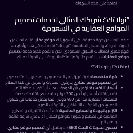
تعتمد على هذه السهولة.
ولا تك”: شريكك المثالي لخدمات تصميم
مواقع العقارية في السعودية
دما تبحث عن جهة محترفة لكي
تسوي لك موقع عقار
، فإنك تبحث عن
برة، الجودة، والأسعار المنافسة. “نولا تك” تقدم لك كل هذا وأكثر، مع
م عميق لمتطلبات السوق السعودي. نحن لا نقدم مجرد خدمة
تصميم
قع للعقارات
، بل نقدم حلاً رقميًا متكاملاً يهدف إلى تنمية أعمالك.
ذا تختار “نولا تك”؟
خبرة متخصصة:
لدينا فريق من المصممين والمطورين المتخصصين
في
تصميم موقع عقاري
يدركون التحديات والفرص في هذا القطاع.
أسعار تنافسية:
نؤمن بأن الجودة لا يجب أن تكون باهظة الثمن.
نقدم باقات أسعار تبدأ من 300 دولار فقط، مع باقة متخصصة
للمنصات العقارية تبدأ من 480 دولارًا، مما يجعل خدماتنا في متناول
الجميع، من الشركات الناشئة إلى الشركات الكبرى.
التزام بالجودة والمعايير العالمية:
نتبع أحدث التقنيات والمعايير
العالمية في تصميم وتطوير المواقع لضمان أداء عالٍ، سرعة فائقة،
وأمان تام.
تحسين محركات البحث (SEO):
لا يكتمل أي
تصميم موقع عقاري