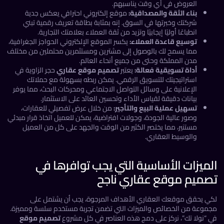
العروض في أي وقت يناسبهم.
بناء الثقة والمصداقية:
موقع إلكتروني احترافي يعكس جدية
شركتك وخبرتها في السوق. إنه بمثابة بطاقة تعريف رقمية تبني
انطباعًا أوليًا إيجابيًا وتزيد من ثقة العملاء بعلامتك التجارية.
توسيع قاعدة العملاء:
يكسر الموقع الإلكتروني الحواجز الجغرافية،
مما يسمح لك بالوصول إلى مشترين ومستثمرين محتملين من مختلف
مدن المملكة وحتى من جميع أنحاء العالم.
أداة تسويقية فعالة:
يعتبر
تصميم موقع عقاري
حجر الزاوية في
استراتيجيتك للتسويق الرقمي. يمكن ربطه بسهولة مع حملاتك
الإعلانية على وسائل التواصل الاجتماعي ومحركات البحث، مما يوفر
بيانات دقيقة لقياس الأداء وتحسين العائد على الاستثمار.
تسهيل عملية البيع والتأجير:
من خلال عرض تفصيلي للعقارات،
وصور عالية الجودة، وجولات افتراضية، يمكن للعميل اتخاذ قرار مبدئي
مستنير، مما يختصر الكثير من الوقت والجهد على كل من العميل
والوسيط العقاري.
ميزات الأساسية التي يجب توافرها في
ميم موقع عقاري ناجح
ي يحقق موقعك العقاري الأهداف المرجوة، يجب أن يشتمل على
موعة من الخصائص والميزات التي تضمن تجربة مستخدم سلسة ومميزة.
 “نولا تك”، نركز على دمج هذه العناصر في كل مشروع
تصميم موقع