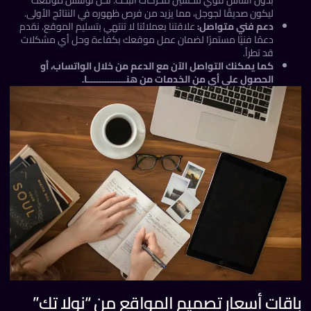
بدون أساس قوي لتحسين محركات البحث. نحن نؤسس موقعك
ليكون صديقًا لجوجل، مما يزيد من فرص ظهوره في النتائج الأولى.
دعم فني متواصل:
علاقتنا بعملائنا لا تنتهي بتسليم الموقع. نقدم
دعمًا فنيًا مستمرًا لضمان عمل موقعك بكفاءة وحل أي مشكلات
قد تطرأ.
كما يمكنك التواصل الآن مع
الدعم
من خلال
الواتساب
، أو
الحصول على أي من
الخدمات
من
هنــــــــــــــا
.
قات أسعار تصميم المواقع من “نولا تك”