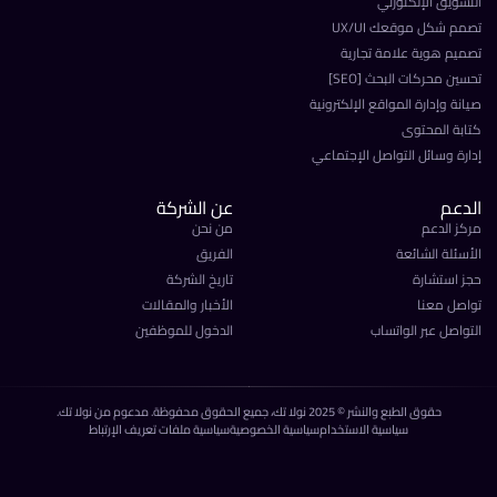
سويق الإلكتورني
م شكل موقعك UX/UI
يم هوية علامة تجارية
ين محركات البحث [SEO]
نة وإدارة المواقع الإلكترونية
بة المحتوى
رة وسائل التواصل الإجتماعي
دعم
عن الشركة
ز الدعم
من نحن
سئلة الشائعة
الفريق
 استشارة
تاريخ الشركة
صل معنا
الأخبار والمقالات
واصل عبر الواتساب
الدخول للموظفين
حقوق الطبع والنشر © 2025 نولا تك، جميع الحقوق محفوظة. مدعوم من نولا تك.
سياسية الاستخدام
سياسية الخصوصية
سياسية ملفات تعريف الإرتباط
نولا تك
متاحون الآن