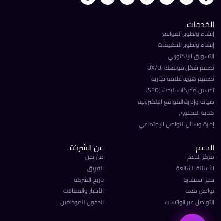
الخدمات
إنشاء وتطوير المواقع
إنشاء وتطوير التطبيقات
نولا تك
التسويق الإلكتورني
متاحون الآن
تصمم شكل موقعك UX/UI
تصميم هوية علامة تجارية
تحسين محركات البحث [SEO]
عرض رمضان
صيانة وإدارة المواقع الإلكترونية
تصميم المواقع الإلكترونية
كتابة المحتوى
إدارة وسائل التواصل الإجتماعي
عروض الـ SEO
تحسين محركات البحث
الدعم
عن الشركة
مركز الدعم
من نحن
استفسر فوراً
الأسئلة الشائعة
الفريق
تحدث مع فريقنا الآن
حجز استشارة
تاريخ الشركة
تواصل معنا
الأخبار والمقالات
التواصل عبر الواتساب
الدخول للموظفين