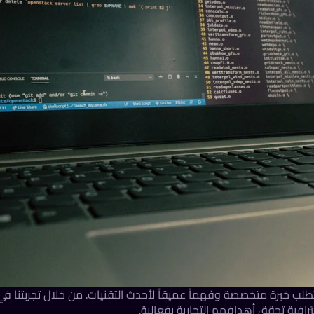
2026 أصبح عملية معقدة تتطلب خبرة متخصصة وفهماً عميقاً لأحدث التقنيات. من خلال تجربتنا في
رافية تحقق أهدافهم التجارية بفعالية.