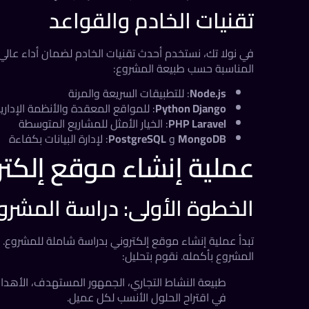
تقنيات الخادم والقواعد
في نولا تك، نستخدم أحدث تقنيات الخادم لضمان أداء عالي وأ
المناسبة حسب طبيعة المشروع:
Node.js
: للتطبيقات السريعة والمرنة
Python Django
: للمواقع المعقدة والأنظمة الإداري
PHP Laravel
: الخيار الأمثل للمشاريع المتوسطة
MongoDB
و
PostgreSQL
: لإدارة البيانات بكفاءة
عملية إنشاء موقع إلك
الخطوة الأولى: دراسة المشرو
تبدأ عملية إنشاء موقع إلكتروني بدراسة شاملة للمشروع. م
المشروع بأكمله. نقوم بتحليل:
طبيعة النشاط التجاري، الجمهور المستهدف، الأهداف 
في اقتراح الحلول الأنسب لكل عميل.