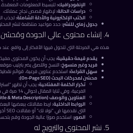
الإنفوجرافيك:
لتبسيط المعلومات المعقدة.
دراسات الحالة:
لإظهار قصص نجاح عملائك.
الكتب الإلكترونية والأدلة الشاملة:
لجذب الع
جدول زمني للنشر:
حدد مواعيد منتظمة لنشر المحتو
4. إنشاء محتوى عالي الجودة ومُحسّن لمحركات البحث
هذه هي المرحلة التي تتحول فيها الأفكار إلى واقع. عند كت
يقدم قيمة حقيقية:
يجب أن يكون المحتوى مفيدًا،
فريد وغير منسوخ:
النسخ واللصق يضر بترتيب موق
سهل القراءة:
استخدم عناوين فرعية، قوائم نقطية
محسّن لمحركات البحث (On-Page SEO):
تكرار الكلمة المفتاحية:
يجب أن تظهر “استرات
الفرعية، وفي ثنايا المقال (حوالي 14 مرة في مقال بهذا الطول).
العناوين والوصف (Title & Meta Description):
الروابط الداخلية:
اربط مقالاتك ببعضها البعض،
التي نقدمها في “نولا تك” أو
مقالات SEO أخرى
الصور:
استخدم صورًا عالية الجودة وقم بتحسينها عن
5. نشر المحتوى والترويج له