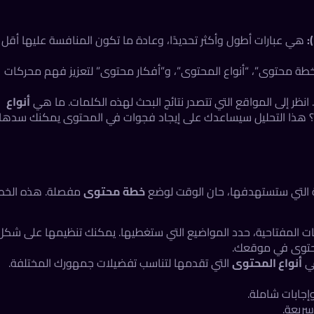
هي عبارات أطول وأكثر تحديدًا، وعادة ما تكون المنافسة عليها أقل
طة محتوى”، “أنواع المحتوى”، و”أفكار محتوى” لتعزيز فهم محركات
انظر إلى المواقع التي تتصدر نتائج البحث لهذه الكلمات. ما هي
أنواع
هذا التحليل سيساعدك على إيجاد فجوات في المحتوى يمكنك سدها
ة التي ستستهدفها، حان الوقت لوضع
خطة محتوى
مفصلة. هذه الخط
مات المفتاحية، حدد المواضيع التي ستغطيها. يمكنك تنظيمها على شكل
في
أنواع المحتوى
التي تقدمها لتناسب تفضيلات جمهورك المختلفة.
جابات شاملة.
سريعة.