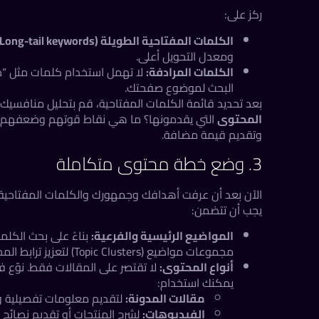
ركز على:
الكلمات المفتاحية الطويلة (Long-tail keywords):
ومعدل التحويل أعلى.
الكلمات المرادفة:
لا تهمل استخدام كلمات مثل “خ
البحث لموضوع صفحتك.
بعد تحديد قائمة الكلمات المفتاحية، قم بتحليل منافسيك. 
المحتوى
التي يقدمونها؟ ما هي نقاط قوتهم وضعفهم؟ 
وتقديم قيمة مضافة.
3. وضع خطة محتوى متكاملة
الآن بعد أن عرفت أهدافك وجمهورك والكلمات المفتاحي
يجب أن تتضمن:
المواضيع الرئيسية والفرعية:
بناءً على بحث الكل
مجموعات مواضيع (Topic Clusters) لتعزيز ترابط المحتوى في موقعك.
أنواع المحتوى:
لا تقتصر على المقالات فقط. نوّع 
يمكنك استخدام:
مقالات المدونة:
لتقديم معلومات تفصيلية وإ
الفيديوهات:
لشرح المنتجات أو تقديم نصائح 