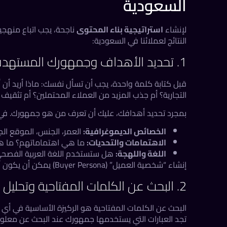
السعودية
لإنشاء
استراتيجية بناء المحتوى
ناجحة، يجب اتباع منهجي
النتائج لعملائنا في السعودية:
1. تحديد الأهداف وجمهورك المستهدف
قبل كتابة كلمة واحدة، يجب أن تسأل نفسك: ماذا أريد أ
التجارية؟ أم جذب المزيد من العملاء المحتملين؟ أم تثقي
بمجرد تحديد أهدافك، عليك أن تعرف من هو جمهورك. في ا
الخصائص الديموغرافية:
العمر، الجنس، الموقع الجغ
الاهتمامات والتحديات:
ما هي اهتماماتهم؟ ما هي
اللغة واللهجة:
هل ستستخدم اللغة العربية الفصحى 
إنشاء “شخصية العميل” (Buyer Persona) يمكن أن يكون أداة فعالة لتصوّر جمهورك بشكل أفضل.
2. البحث عن الكلمات المفتاحية وتحليل المنافسين
البحث عن الكلمات المفتاحية هو الركيزة الأساسية في أي
تجد العبارات التي يستخدمها جمهورك عند البحث عن معلو