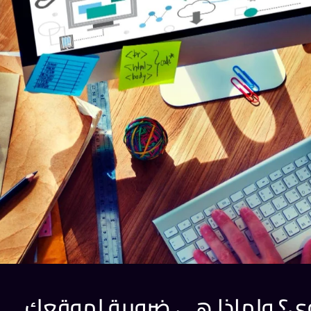
توى؟ ولماذا هي ضرورية لموقعك